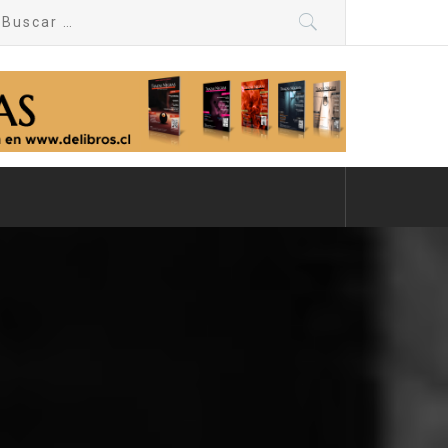
uscar
r: