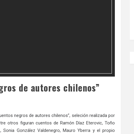
gros de autores chilenos”
uentos negros de autores chilenos”, seleción realizada por
ntre otros figuran cuentos de Ramón Díaz Eterovic, Toño
z, Sonia González Valdenegro, Mauro Yberra y el propio