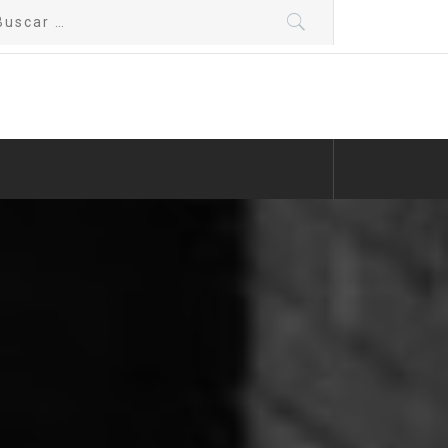
scar
: