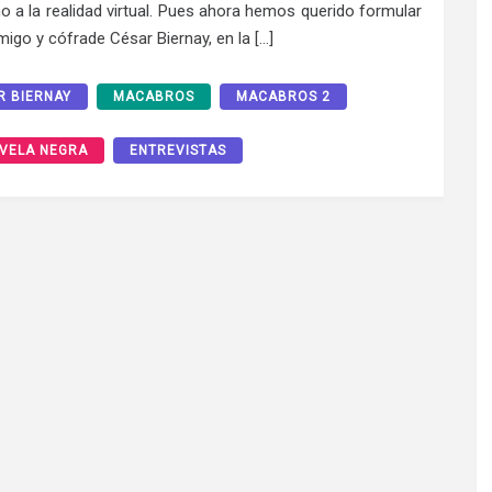
no a la realidad virtual. Pues ahora hemos querido formular
migo y cófrade César Biernay, en la […]
R BIERNAY
MACABROS
MACABROS 2
VELA NEGRA
ENTREVISTAS